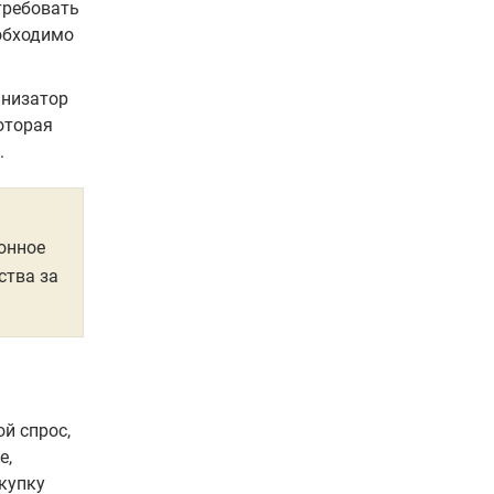
требовать
обходимо
анизатор
оторая
.
онное
ства за
й спрос,
е,
купку