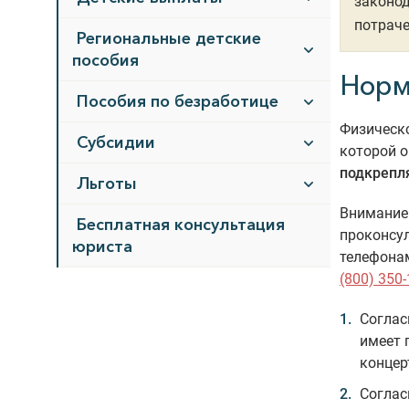
законод
потрач
Региональные детские
пособия
Норм
Пособия по безработице
Физическо
Субсидии
которой о
подкрепл
Льготы
Внимание!
Бесплатная консультация
проконсул
юриста
телефона
(800) 350-
Согла
имеет 
концер
Согла