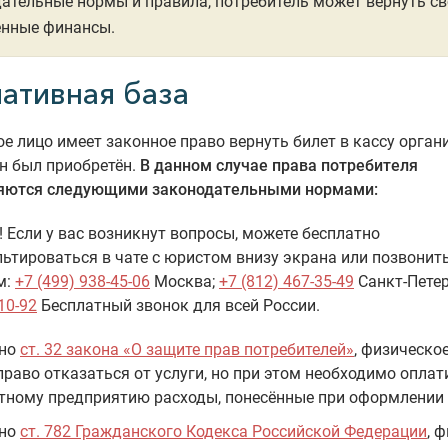
ательные нормы и правила, потребитель может вернуть с
енные финансы.
ативная база
е лицо имеет законное право вернуть билет в кассу органи
н был приобретён.
В данном случае права потребителя
яются следующими законодательными нормами:
 Если у вас возникнут вопросы, можете бесплатно
ьтироваться в чате с юристом внизу экрана или позвонит
м:
+7 (499) 938-45-06
Москва;
+7 (812) 467-35-49
Санкт-Петер
10-92
Бесплатный звонок для всей России.
сно
ст. 32 закона «О защите прав потребителей»
, физическо
право отказаться от услуги, но при этом необходимо оплат
тному предприятию расходы, понесённые при оформлении 
сно
ст. 782 Гражданского Кодекса Российской Федерации
, 