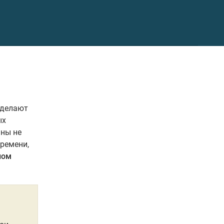
 делают
ых
ины не
времени,
ном