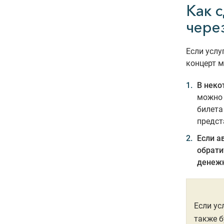
Как 
чере
Если услу
концерт 
В неко
можно 
билета
предст
Если а
обрати
денежн
Если ус
также б