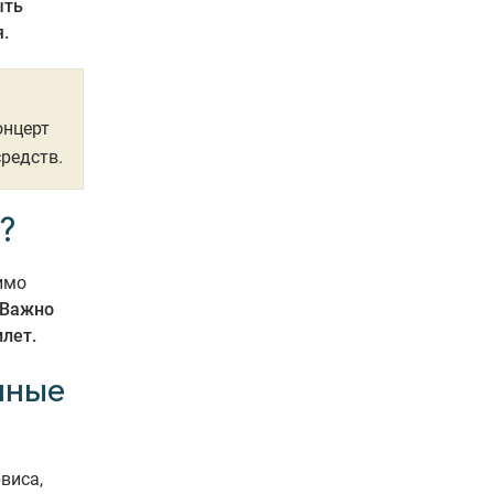
ыть
.
онцерт
средств.
?
имо
Важно
илет.
нные
виса,