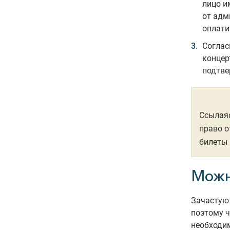
лицо и
от адм
оплати
Согла
концер
подтве
Ссылаяс
право о
билеты 
Можн
Зачастую 
поэтому ч
необходим