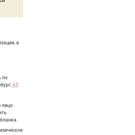
вои
зации, в
ь по
бург;
+7
е лицо
ить
бланка.
физическое