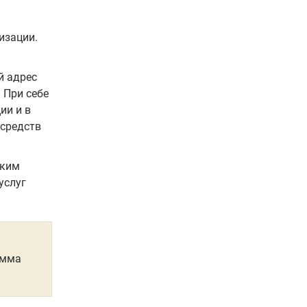
изации.
й адрес
 При себе
ии и в
 средств
ским
услуг
умма