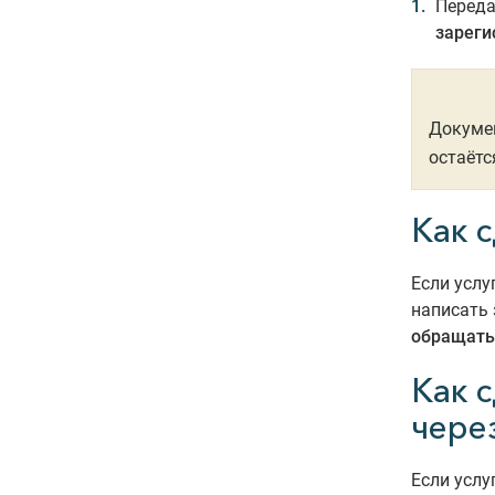
Переда
зареги
Докумен
остаётс
Как с
Если услу
написать 
обращатьс
Как 
чере
Если услу