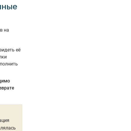
нные
в на
видеть её
пки
аполнить
димо
озврате
ация
влялась