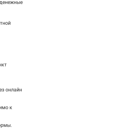
е денежные
ртной
нкт
рез онлайн
имо к
ормы.