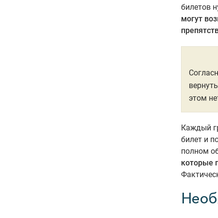
билетов н
могут во
препятст
Согласн
вернуть
этом не
Каждый гр
билет и п
полном о
которые 
Фактичес
Необ