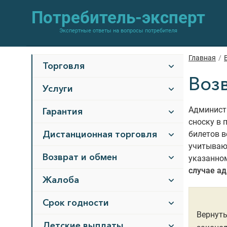
Потребитель-эксперт
Экспертные ответы на вопросы потребителя
Главная
/
Торговля
Воз
Услуги
Админист
Гарантия
сноску в 
Дистанционная торговля
билетов в
учитывают
Возврат и обмен
указанном
случае а
Жалоба
Срок годности
Вернуть
Детские выплаты