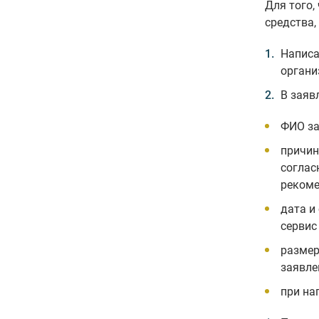
Для того,
средства,
Написа
органи
В заяв
ФИО за
причин
соглас
рекоме
дата и
сервис
размер
заявле
при на