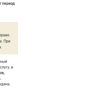
т период
право
а. При
.
нный
лугу, в
ов,
.
ждена.