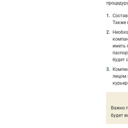
процедура
Состав
Также 
Необхо
компан
иметь 
паспор
будет 
Компен
лицом 
курьер
Важно п
будет в