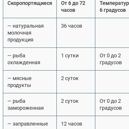
Скоропортящиеся
От 6 до 72
Температур
часов
6 градусов
— натуральная
36 часов
молочная
продукция
— рыба
1 сутки
От 0 до 2
охлажденная
градусов
— мясные
2 суток
продукты
— рыба
2 суток
От 0 до 2
замороженная
градусов
— заправленные
12 часов