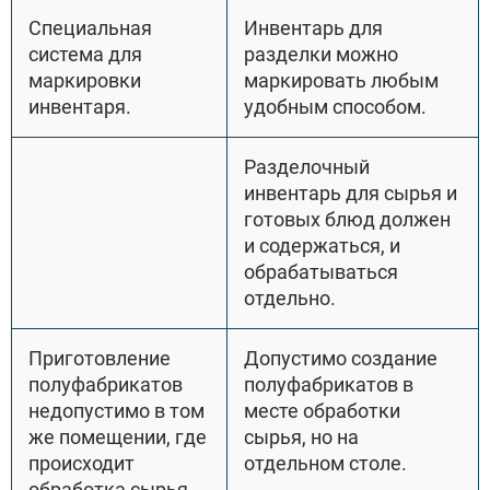
Специальная
Инвентарь для
система для
разделки можно
маркировки
маркировать любым
инвентаря.
удобным способом.
Разделочный
инвентарь для сырья и
готовых блюд должен
и содержаться, и
обрабатываться
отдельно.
Приготовление
Допустимо создание
полуфабрикатов
полуфабрикатов в
недопустимо в том
месте обработки
же помещении, где
сырья, но на
происходит
отдельном столе.
обработка сырья.