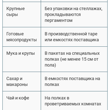
Крупные
Без упаковки на стеллажах,
сыры
прокладываются
пергаментом
Готовые
В производственной таре
мясопродукты
или емкостях поставщика
Мука и крупы
В пакетах на специальных
полках (не менее 15 см от
пола)
Сахар и
В емкостях поставщика на
макароны
полках
Чай и кофе
На полках в
проветриваемых комнатах