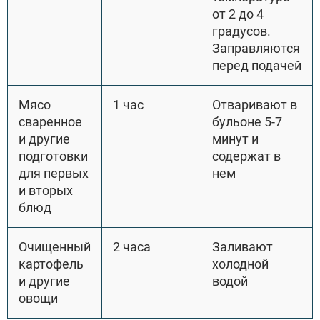
от 2 до 4
градусов.
Заправляются
перед подачей
Мясо
1 час
Отваривают в
сваренное
бульоне 5-7
и другие
минут и
подготовки
содержат в
для первых
нем
и вторых
блюд
Очищенный
2 часа
Заливают
картофель
холодной
и другие
водой
овощи