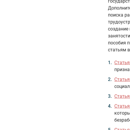
государст
Дополните
поиска ра
трудоустр
создание
занятости
пособия п
статьям 
Статья
призна
Статья
социал
Статья
Статья
которы
безраб
Статья