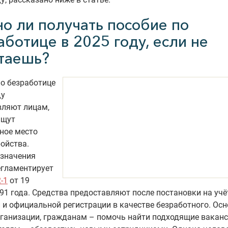
о ли получать пособие по
ботице в 2025 году, если не
таешь?
о безработице
ду
вляют лицам,
ищут
ное место
ойства.
азначения
егламентирует
-1
от 19
91 года. Средства предоставляют после постановки на учё
 и официальной регистрации в качестве безработного. Ос
ганизации, гражданам – помочь найти подходящие ваканс