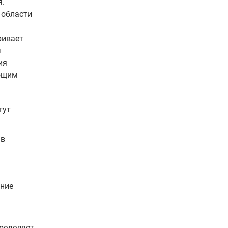
я.
 области
ривает
ы
ия
ующим
гут
 в
ение
пределяет