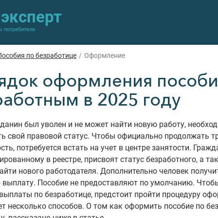
-эксперт
ы потребителя
Пособия по безработице
/
Оформление
ядок оформления пособи
работным в 2025 году
данин был уволен и не может найти новую работу, необхо
ть свой правовой статус. Чтобы официально продолжать 
сть, потребуется встать на учет в центре занятости. Гражд
ированному в реестре, присвоят статус безработного, а та
айти нового работодателя. Дополнительно человек получи
 выплату. Пособие не предоставляют по умолчанию. Чтоб
выплаты по безработице, предстоит пройти процедуру оф
т несколько способов. О том как оформить пособие по бе
ду, рассказано ниже в статье.