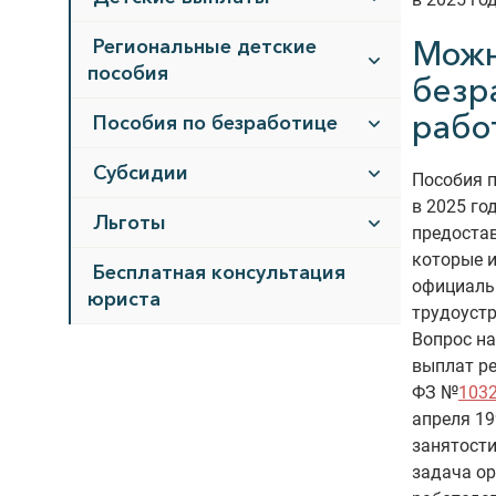
Можн
Региональные детские
пособия
безра
рабо
Пособия по безработице
Субсидии
Пособия п
в 2025 го
Льготы
предоста
которые 
Бесплатная консультация
официаль
юриста
трудоустр
Вопрос н
выплат р
ФЗ №
1032
апреля 19
занятости
задача ор