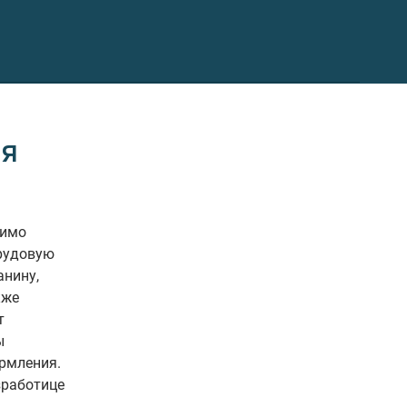
я
димо
трудовую
анину,
кже
т
ы
ормления.
зработице