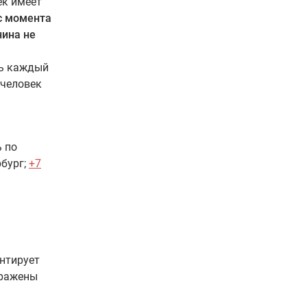
ек имеет
 с момента
нина не
ть каждый
 человек
ь по
бург;
+7
нтирует
тражены