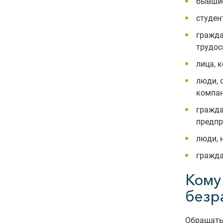
бывшие
студен
гражда
трудос
лица, 
люди, 
компан
гражда
предпр
люди, 
гражда
Кому
безр
Обращать