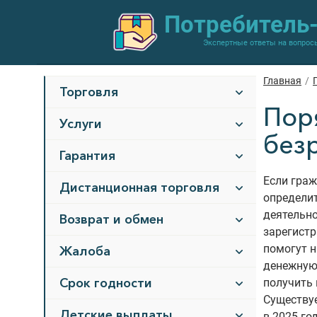
Потребитель
Экспертные ответы на вопрос
Главная
/
Торговля
Пор
Услуги
без
Гарантия
Если граж
Дистанционная торговля
определи
деятельно
Возврат и обмен
зарегистр
помогут н
Жалоба
денежную
Срок годности
получить 
Существуе
Детские выплаты
в 2025 го