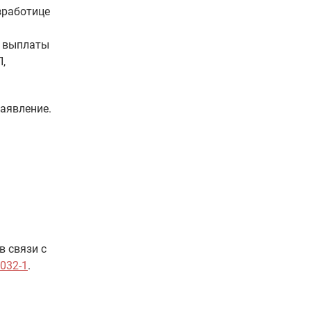
зработице
т выплаты
,
заявление.
в связи с
032-1
.