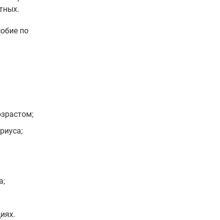
тных.
собие по
озрастом;
риуса;
а;
иях.