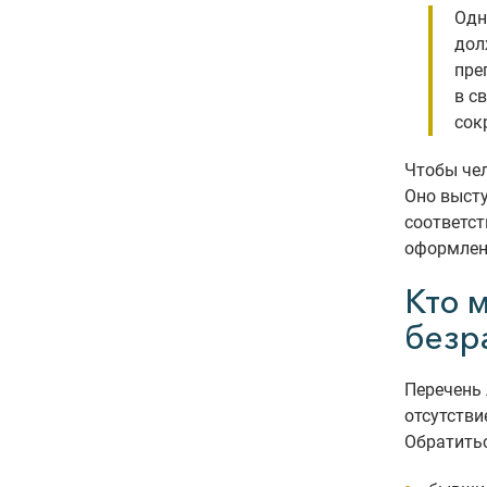
Одн
дол
пре
в с
сок
Чтобы чел
Оно высту
соответст
оформлен
Кто 
безр
Перечень 
отсутстви
Обратитьс