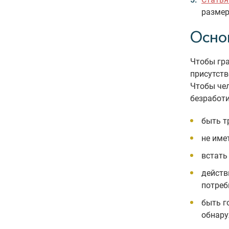
размер
Осно
Чтобы гр
присутств
Чтобы чел
безработи
быть т
не име
встать
действ
потреб
быть г
обнару