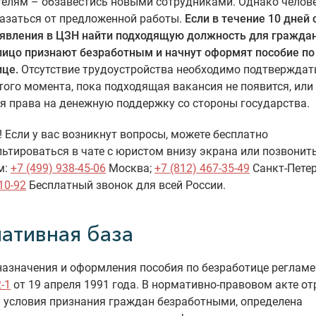
телям – обзавестись новыми сотрудниками. Однако челов
казаться от предложенной работы.
Если в течение 10 дней
аявления в ЦЗН найти подходящую должность для гражда
лицо признают безработным и начнут оформят пособие по
ице.
Отсутствие трудоустройства необходимо подтвержда
того момента, пока подходящая вакансия не появится, или
я права на денежную поддержку со стороны государства.
 Если у вас возникнут вопросы, можете бесплатно
ьтироваться в чате с юристом внизу экрана или позвонит
м:
+7 (499) 938-45-06
Москва;
+7 (812) 467-35-49
Санкт-Петер
10-92
Бесплатный звонок для всей России.
ативная база
азначения и оформления пособия по безработице регламе
-1
от 19 апреля 1991 года. В нормативно-правовом акте о
 условия признания граждан безработными, определена