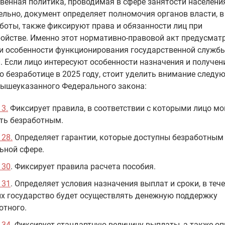
венная политика, проводимая в сфере занятости населени
льно, документ определяет полномочия органов власти, в
боты, также фиксируют права и обязанности лиц при
ойстве. Именно этот нормативно-правовой акт предусмат
 и особенности функционирования государственной служб
. Если лицо интересуют особенности назначения и получен
о безработице в 2025 году, стоит уделить внимание след
вышеуказанного Федерального закона:
 3.
Фиксирует правила, в соответствии с которыми лицо мо
ть безработным.
 28.
Определяет гарантии, которые доступны безработным
ьной сфере.
 30
. Фиксирует правила расчета пособия.
 31
. Определяет условия назначения выплат и сроки, в теч
х государство будет осуществлять денежную поддержку
отного.
 34
. Фиксирует стандартную величину выплаты, а также о