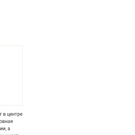
т в центре
новная
ии, а