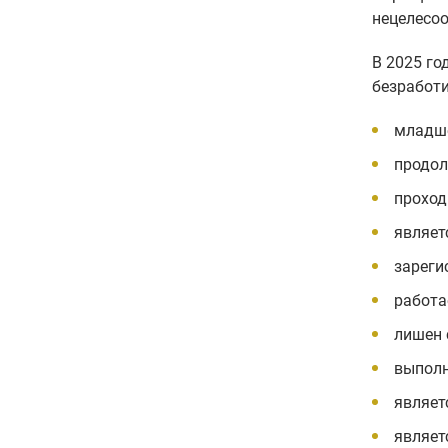
нецелесоо
В 2025 го
безработи
младше
продол
проход
являет
зареги
работа
лишен 
выполн
являет
являет