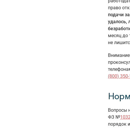
работода
право от
подачи з
удалось, 
безработ
месяц до 
не лишитс
Внимание!
проконсул
телефона
(800) 350-
Норм
Вопросы н
ФЗ №
1032
порядок и