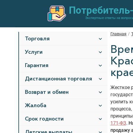
Потребитель
Экспертные ответы на вопрос
Главная
/
Торговля
Вре
Услуги
Кра
Гарантия
крае
Дистанционная торговля
Жесткое р
Возврат и обмен
государст
усилить к
Жалоба
процесса,
принципы 
Срок годности
171-ФЗ
.
Н
продажу 
Детские выплаты