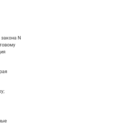
 закона N
отовому
ция
края
у;
ные