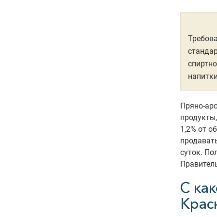
Требова
стандар
спиртно
напитк
Пряно-ар
продукты,
1,2% от о
продавать
суток. По
Правитель
С как
Крас