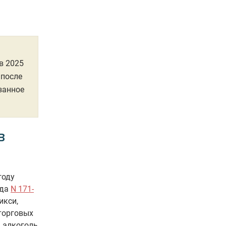
в 2025
 после
занное
в
году
ода
N 171-
икси,
 торговых
 алкоголь