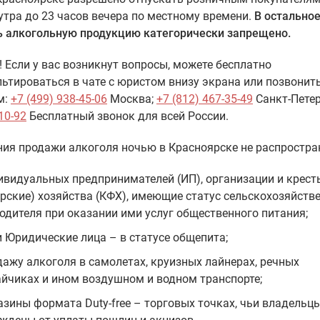
 утра до 23 часов вечера по местному времени.
В остально
ь алкогольную продукцию категорически запрещено.
 Если у вас возникнут вопросы, можете бесплатно
ьтироваться в чате с юристом внизу экрана или позвонит
м:
+7 (499) 938-45-06
Москва;
+7 (812) 467-35-49
Санкт-Петер
10-92
Бесплатный звонок для всей России.
ия продажи алкоголя ночью в Красноярске не распростра
ивидуальных предпринимателей (ИП), организации и крест
рские) хозяйства (КФХ), имеющие статус сельскохозяйств
одителя при оказании ими услуг общественного питания;
и Юридические лица – в статусе общепита;
дажу алкоголя в самолетах, круизных лайнерах, речных
йчиках и ином воздушном и водном транспорте;
азины формата Duty-free – торговых точках, чьи владельц