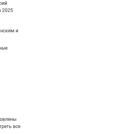
рий
в 2025
инским и
ные
новлены
треть все