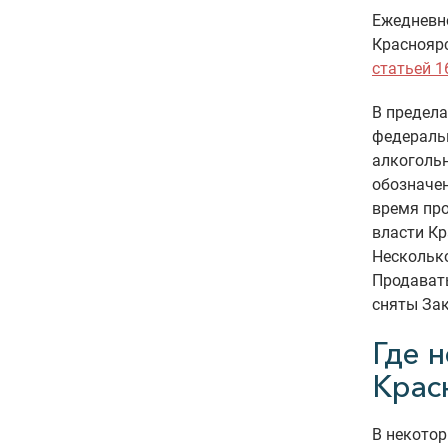
Ежедневно
Красноярс
статьей 1
В предела
федераль
алкогольн
обозначен
время пр
власти Кр
Несколько
Продавать
сняты Зак
Где н
Крас
В некотор