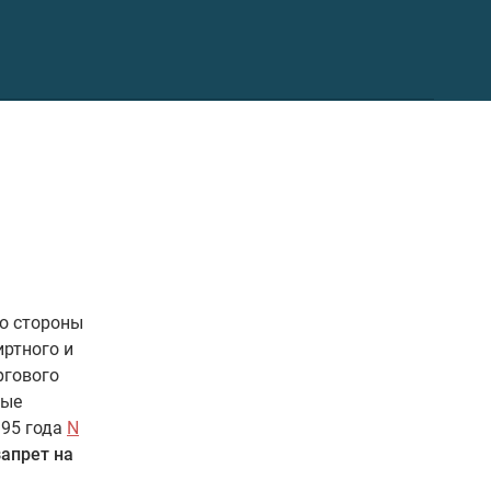
со стороны
иртного и
ргового
ные
995 года
N
запрет на