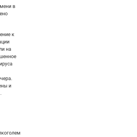
емени в
дено
ение к
ации
ли на
ешенное
ируса
чера.
ены и
.
алкоголем