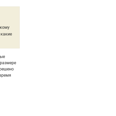
пкому
 какие
ные
 размере
зрешено
 время