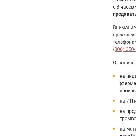
с 8 часов
продават
Внимание!
проконсул
телефона
(800) 350-
Ограничен
на инд
(ферме
произв
на ИП 
на про
трамва
на маг