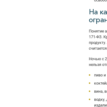
освобо
На к
огра
Понятие 
171-ФЗ. К
продукту.
считается
Ночью с 2
нельзя от
пиво и
коктей
вина, 
водку,
издели