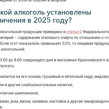
ждены от уплаты пошлин и акцизов.
акой алкоголь установлены
ничения в 2025 году?
алкогольной продукции приведено в
статье 2
Федерального
ритерий – содержание этилового спирта по отношению к г
 Если этот показатель превышает 0,5%, то пищевая продук
 алкогольной.
3:00 до 8:00 следующего дня в магазинах Красноярского 
пускать:
 напитки на его основе, грушевый и яблочный сидр, медовух
ли и другие слабоалкогольные напитки;
включая шампанское;
 джин, ром, виски, наливки, настойки и другие ликероводоч
я.