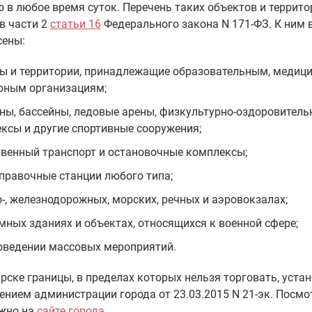
 в любое время суток. Перечень таких объектов и террито
в части 2
статьи 16
Федерального закона N 171-ФЗ. К ним 
сены:
ы и территории, принадлежащие образовательным, медиц
рным организациям;
ны, бассейны, ледовые арены, физкультурно-оздоровитель
ксы и другие спортивные сооружения;
венный транспорт и остановочные комплексы;
правочные станции любого типа;
о-, железнодорожных, морских, речных и аэровокзалах;
мных зданиях и объектах, относящихся к военной сфере;
оведении массовых мероприятий.
рске границы, в пределах которых нельзя торговать, уста
нием администрации города от 23.03.2015 N 21-эк. Посмо
жно на
сайте города
.