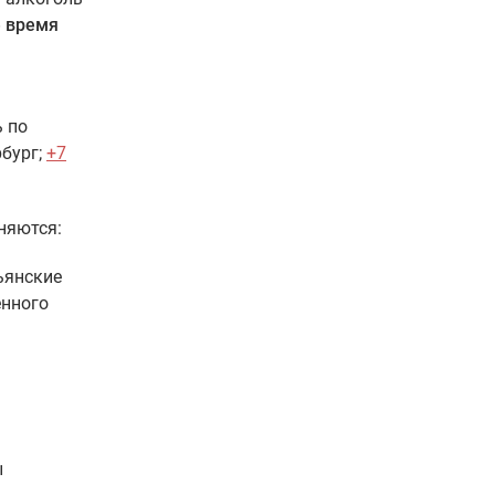
е время
ь по
бург;
+7
няются:
ьянские
енного
ы