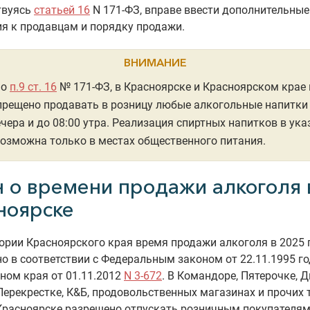
твуясь
статьей 16
N 171-ФЗ, вправе ввести дополнительные
я к продавцам и порядку продажи.
ВНИМАНИЕ
но
п.9 ст. 16
№ 171-ФЗ, в Красноярске и Красноярском крае 
прещено продавать в розницу любые алкогольные напитки
ечера и до 08:00 утра.
Реализация спиртных напитков в ука
озможна только в местах общественного питания.
н о времени продажи алкоголя 
ноярске
ории Красноярского края время продажи алкоголя в 2025 
о в соответствии с Федеральным законом от 22.11.1995 г
ном края от 01.11.2012
N 3-672
. В Командоре, Пятерочке, Д
Перекрестке, К&Б, продовольственных магазинах и прочих
Красноярске разрешено отпускать розничным покупателям