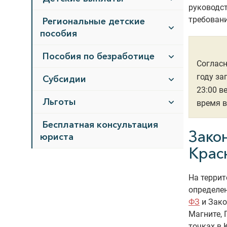
руководс
требовани
Региональные детские
пособия
Пособия по безработице
Соглас
году за
Субсидии
23:00 в
Льготы
время в
Бесплатная консультация
Зако
юриста
Крас
На террит
определен
ФЗ
и Зако
Магните, 
точках в 