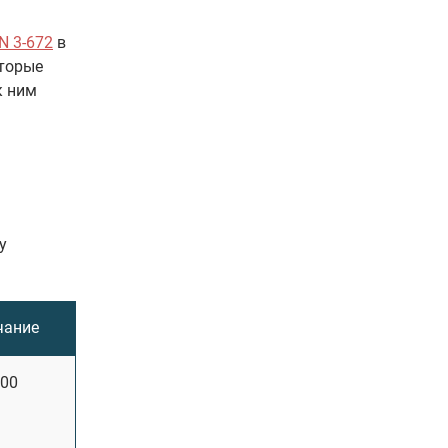
N 3-672
в
оторые
к ним
у
чание
:00