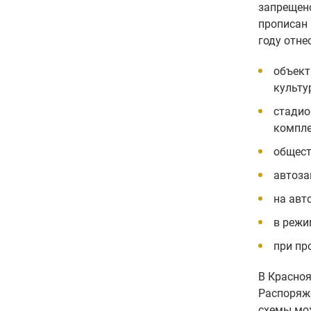
запрещено
прописан 
году отне
объект
культу
стадио
компле
общест
автоза
на авт
в режи
при пр
В Красноя
Распоряже
схемы мо