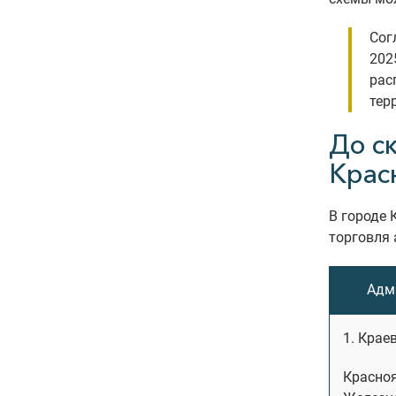
Сог
202
рас
тер
До с
Крас
В городе 
торговля 
Адм
1. Крае
Красноя