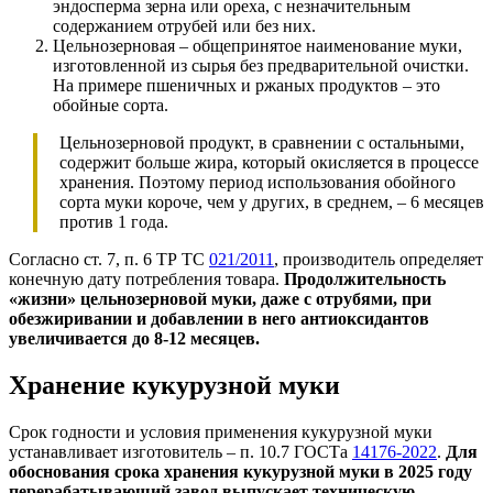
эндосперма зерна или ореха, с незначительным
содержанием отрубей или без них.
Цельнозерновая – общепринятое наименование муки,
изготовленной из сырья без предварительной очистки.
На примере пшеничных и ржаных продуктов – это
обойные сорта.
Цельнозерновой продукт, в сравнении с остальными,
содержит больше жира, который окисляется в процессе
хранения. Поэтому период использования обойного
сорта муки короче, чем у других, в среднем, – 6 месяцев
против 1 года.
Согласно ст. 7, п. 6 ТР ТС
021/2011
, производитель определяет
конечную дату потребления товара.
Продолжительность
«жизни» цельнозерновой муки, даже с отрубями, при
обезжиривании и добавлении в него антиоксидантов
увеличивается до 8-12 месяцев.
Хранение кукурузной муки
Срок годности и условия применения кукурузной муки
устанавливает изготовитель – п. 10.7 ГОСТа
14176-2022
.
Для
обоснования срока хранения кукурузной муки в 2025 году
перерабатывающий завод выпускает техническую