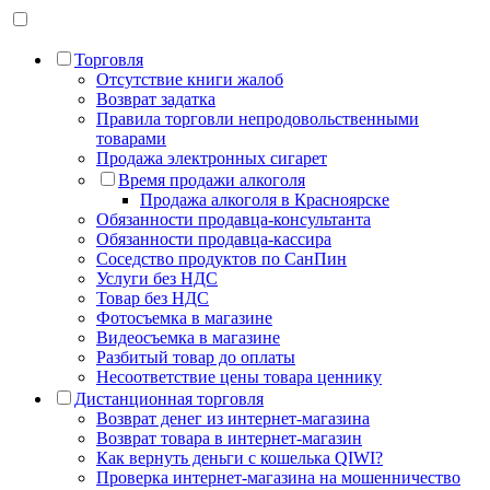
Торговля
Отсутствие книги жалоб
Возврат задатка
Правила торговли непродовольственными
товарами
Продажа электронных сигарет
Время продажи алкоголя
Продажа алкоголя в Красноярске
Обязанности продавца-консультанта
Обязанности продавца-кассира
Cоседство продуктов по СанПин
Услуги без НДС
Товар без НДС
Фотосъемка в магазине
Видеосъемка в магазине
Разбитый товар до оплаты
Несоответствие цены товара ценнику
Дистанционная торговля
Возврат денег из интернет-магазина
Возврат товара в интернет-магазин
Как вернуть деньги с кошелька QIWI?
Проверка интернет-магазина на мошенничество