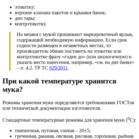
этикетку;
верхние клапана пакетов и крышки банок;
дно тары;
контрэтикетку.
На мешки с мукой пришивают маркировочный ярлык,
содержащий необходимую информацию. Если срок
годности размещен в незаметных местах, то
производитель обязан поставить на этикетке или
контрэтикетке фразу «годен до» (или аналогичную) и
указать место нанесения, например, «см. на дне банке»
– п. 4.2. ТР ТС
029/2011
.
При какой температуре хранится
мука?
Режимы хранения муки определяются требованиями ГОСТов
или технической документации изготовителя.
0
Стандартные температурные режимы для хранения муки (
С):
пшеничная, нутовая, соевая – 20±5;
гречневая, ржаная, овсяная, рисовая, гороховая, рыбная