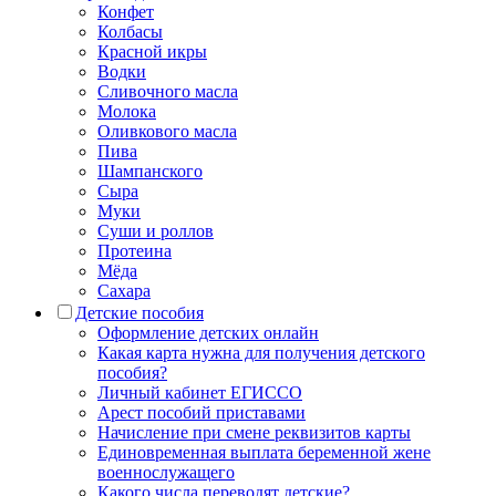
Конфет
Колбасы
Красной икры
Водки
Сливочного масла
Молока
Оливкового масла
Пива
Шампанского
Сыра
Муки
Суши и роллов
Протеина
Мёда
Сахара
Детские пособия
Оформление детских онлайн
Какая карта нужна для получения детского
пособия?
Личный кабинет ЕГИССО
Арест пособий приставами
Начисление при смене реквизитов карты
Единовременная выплата беременной жене
военнослужащего
Какого числа переводят детские?