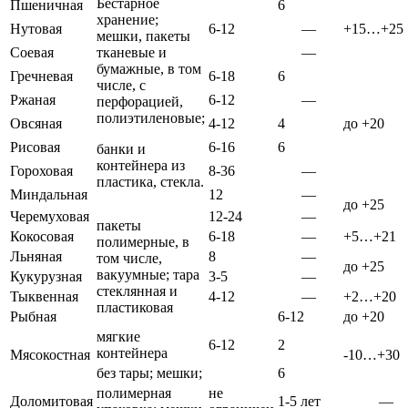
Бестарное
Пшеничная
6
хранение;
Нутовая
6-12
—
+15…+25
мешки, пакеты
Соевая
тканевые и
—
бумажные, в том
Гречневая
6-18
6
числе, с
Ржаная
6-12
—
перфорацией,
полиэтиленовые;
Овсяная
4-12
4
до +20
Рисовая
6-16
6
банки и
контейнера из
Гороховая
8-36
—
пластика, стекла.
Миндальная
12
—
до +25
Черемуховая
12-24
—
пакеты
Кокосовая
6-18
—
+5…+21
полимерные, в
Льняная
8
—
том числе,
до +25
вакуумные; тара
Кукурузная
3-5
—
стеклянная и
Тыквенная
4-12
—
+2…+20
пластиковая
Рыбная
6-12
до +20
мягкие
6-12
2
контейнера
Мясокостная
-10…+30
без тары; мешки;
6
полимерная
не
Доломитовая
1-5 лет
—