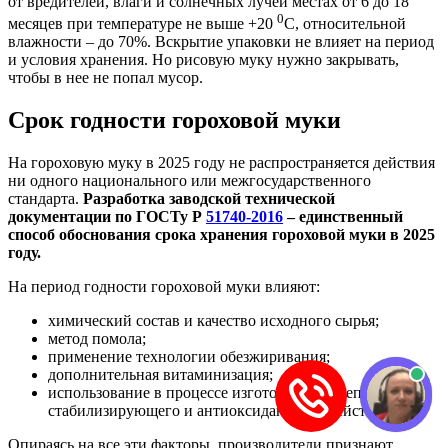
от вредителей, влаги и солнечных лучей местах от 6 до 18
0
месяцев при температуре не выше +20
С, относительной
влажности – до 70%. Вскрытие упаковки не влияет на период
и условия хранения. Но рисовую муку нужно закрывать,
чтобы в нее не попал мусор.
Срок годности гороховой муки
На гороховую муку в 2025 году не распространяется действия
ни одного национального или межгосударственного
стандарта.
Разработка заводской технической
документации по ГОСТу Р
51740-2016
– единственный
способ обоснования срока хранения гороховой муки в 2025
году.
На период годности гороховой муки влияют:
химический состав и качество исходного сырья;
метод помола;
применение технологии обезжиривания;
дополнительная витаминизация;
использование в процессе изготовления препаратов
стабилизирующего и антиоксидантного действия.
Опираясь на все эти факторы, производители признают