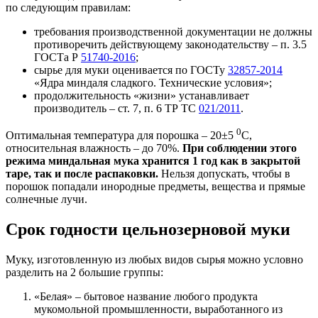
по следующим правилам:
требования производственной документации не должны
противоречить действующему законодательству – п. 3.5
ГОСТа Р
51740-2016
;
сырье для муки оценивается по ГОСТу
32857-2014
«Ядра миндаля сладкого. Технические условия»;
продолжительность «жизни» устанавливает
производитель – ст. 7, п. 6 ТР ТС
021/2011
.
0
Оптимальная температура для порошка – 20±5
С,
относительная влажность – до 70%.
При соблюдении этого
режима миндальная мука хранится 1 год как в закрытой
таре, так и после распаковки.
Нельзя допускать, чтобы в
порошок попадали инородные предметы, вещества и прямые
солнечные лучи.
Срок годности цельнозерновой муки
Муку, изготовленную из любых видов сырья можно условно
разделить на 2 большие группы:
«Белая» – бытовое название любого продукта
мукомольной промышленности, выработанного из