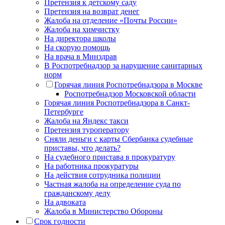
Претензия к детскому саду
Претензия на возврат денег
Жалоба на отделение «Почты России»
Жалоба на химчистку
На директора школы
На скорую помощь
На врача в Минздрав
В Роспотребнадзор за нарушение санитарных
норм
Горячая линия Роспотребнадзора в Москве
Роспотребнадзор Московской области
Горячая линия Роспотребнадзора в Санкт-
Петербурге
Жалоба на Яндекс такси
Претензия туроператору
Сняли деньги с карты Сбербанка судебные
приставы, что делать?
На судебного пристава в прокуратуру
На работника прокуратуры
На действия сотрудника полиции
Частная жалоба на определение суда по
гражданскому делу
На адвоката
Жалоба в Министерство Обороны
Срок годности