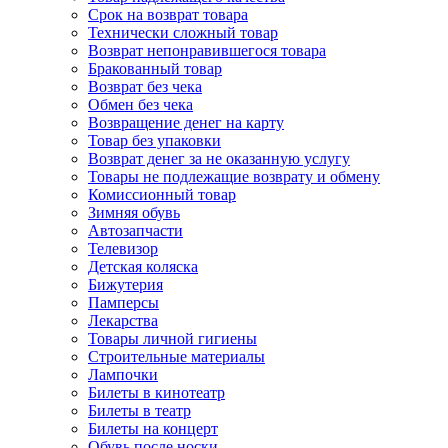
Срок на возврат товара
Технически сложный товар
Возврат непонравившегося товара
Бракованный товар
Возврат без чека
Обмен без чека
Возвращение денег на карту
Товар без упаковки
Возврат денег за не оказанную услугу
Товары не подлежащие возврату и обмену
Комиссионный товар
Зимняя обувь
Автозапчасти
Телевизор
Детская коляска
Бижутерия
Памперсы
Лекарства
Товары личной гигиены
Строительные материалы
Лампочки
Билеты в кинотеатр
Билеты в театр
Билеты на концерт
Обувь после носки